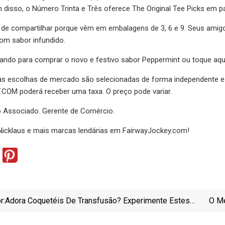
 disso, o Número Trinta e Três oferece The Original Tee Picks em p
s de compartilhar porque vêm em embalagens de 3, 6 e 9. Seus ami
om sabor infundido.
ando para comprar o novo e festivo sabor Peppermint ou toque aqui
s escolhas de mercado são selecionadas de forma independente e c
.COM poderá receber uma taxa. O preço pode variar.
o Associado. Gerente de Comércio.
icklaus e mais marcas lendárias em FairwayJockey.com!
r:
Adora Coquetéis De Transfusão? Experimente Estes
O Me
Sucos De Passarinho