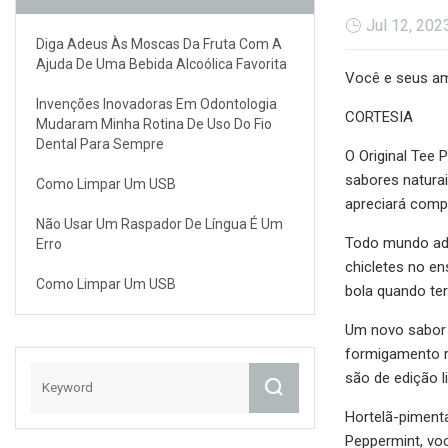
Jul 12, 202
Diga Adeus Às Moscas Da Fruta Com A
Ajuda De Uma Bebida Alcoólica Favorita
Você e seus am
Invenções Inovadoras Em Odontologia
CORTESIA
Mudaram Minha Rotina De Uso Do Fio
Dental Para Sempre
O Original Tee
sabores natura
Como Limpar Um USB
apreciará comp
Não Usar Um Raspador De Língua É Um
Todo mundo ado
Erro
chicletes no e
Como Limpar Um USB
bola quando ter
Um novo sabor l
formigamento re
são de edição 
Hortelã-piment
Peppermint, voc