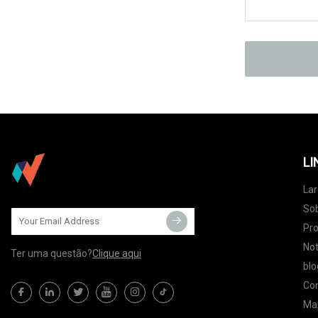
LI
Lar
So
Pr
Not
Ter uma questão?
Clique aqui
blo
Co
Map