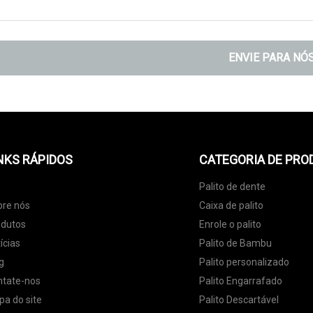
ENVIE PARA NÓ
NKS RÁPIDOS
CATEGORIA DE PRO
Palito de dente
bre nós
Caixa de palito
odutos
Enrole o palito
ícias
Palito de Bambu
g
Palito personalizado
ntate-nos
Palito Engarrafado
a do site
Palito Descartável