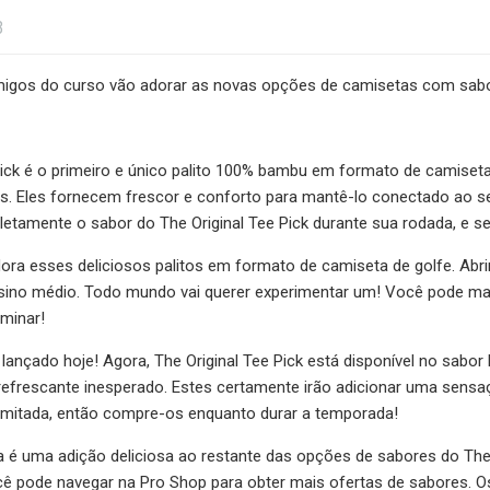
3
igos do curso vão adorar as novas opções de camisetas com sabor
 Pick é o primeiro e único palito 100% bambu em formato de camise
is. Eles fornecem frescor e conforto para mantê-lo conectado ao s
letamente o sabor do The Original Tee Pick durante sua rodada, e 
ra esses deliciosos palitos em formato de camiseta de golfe. Abr
nsino médio. Todo mundo vai querer experimentar um! Você pode m
minar!
ançado hoje! Agora, The Original Tee Pick está disponível no sabo
frescante inesperado. Estes certamente irão adicionar uma sensaçã
limitada, então compre-os enquanto durar a temporada!
a é uma adição deliciosa ao restante das opções de sabores do The
ê pode navegar na Pro Shop para obter mais ofertas de sabores. Os