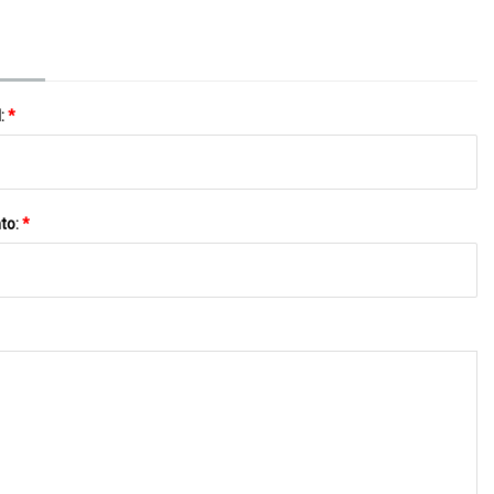
l:
*
to:
*