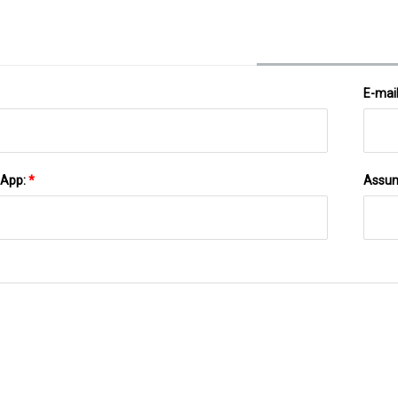
E-mai
sApp:
*
Assun