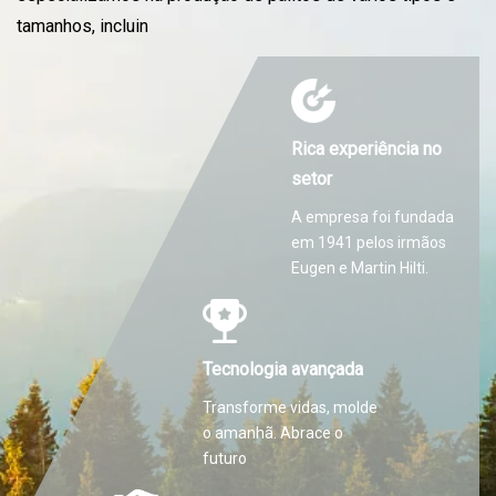
tamanhos, incluin
Rica experiência no
setor
A empresa foi fundada
em 1941 pelos irmãos
Eugen e Martin Hilti.
Tecnologia avançada
Transforme vidas, molde
o amanhã. Abrace o
futuro