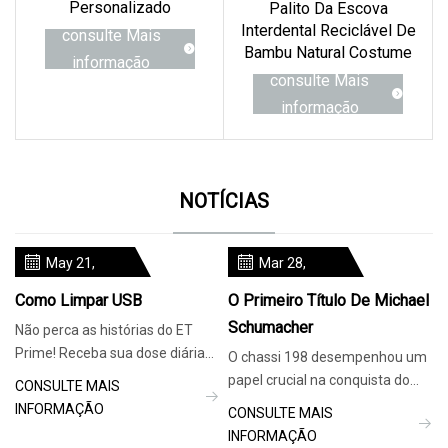
Personalizado
Palito Da Escova
Interdental Reciclável De
consulte Mais
Bambu Natural Costume
informação
consulte Mais
informação
NOTÍCIAS
May 21,
Mar 28,
2024
2024
Como Limpar USB
O Primeiro Título De Michael
Schumacher
Não perca as histórias do ET
Prime! Receba sua dose diária
O chassi 198 desempenhou um
de atualizações comerciais no
papel crucial na conquista do
CONSULTE MAIS
WhatsApp. Clique aqui! O go
título de piloto de F1 de 2000 por
INFORMAÇÃO
CONSULTE MAIS
Schumacher. NicoDeMattia
INFORMAÇÃO