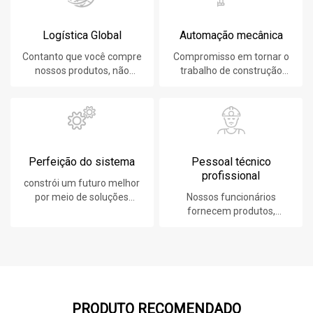
Logística Global
Automação mecânica
Contanto que você compre
Compromisso em tornar o
nossos produtos, não
trabalho de construção
importa onde você esteja,
mais fácil, rápido e seguro.
forneceremos o melhor
serviço de logística.
Perfeição do sistema
Pessoal técnico
profissional
constrói um futuro melhor
por meio de soluções
Nossos funcionários
sustentáveis e inovadoras.
fornecem produtos,
sistemas, software e
serviços líderes em
tecnologia para nossos
clientes.
PRODUTO RECOMENDADO