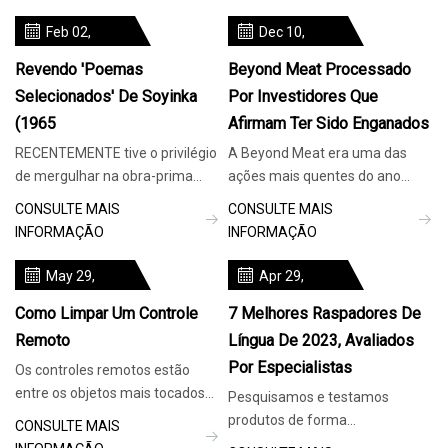
Feb 02,
Dec 10,
2024
2023
Revendo 'Poemas
Beyond Meat Processado
Selecionados' De Soyinka
Por Investidores Que
(1965
Afirmam Ter Sido Enganados
RECENTEMENTE tive o privilégio
A Beyond Meat era uma das
de mergulhar na obra-prima
ações mais quentes do ano
literária de Wole Soyinka,
quando entrou no mercado em
CONSULTE MAIS
CONSULTE MAIS
“POEMAS SELECIONADOS
2019. Em apenas alguns meses,
INFORMAÇÃO
INFORMAÇÃO
(1965-2022: Um
a empresa
May 29,
Apr 29,
2024
2024
Como Limpar Um Controle
7 Melhores Raspadores De
Remoto
Língua De 2023, Avaliados
Por Especialistas
Os controles remotos estão
entre os objetos mais tocados
Pesquisamos e testamos
em muitas residências, junto
produtos de forma
CONSULTE MAIS
com as maçanetas e os
independente há mais de 120