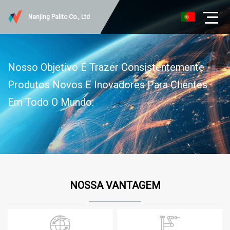
Nanjing Palito Co., Ltd
Nosso Objetivo É Trazer Consistentemente
Produtos Novos E Inovadores Para Clientes
Em Todo O Mundo.
NOSSA VANTAGEM