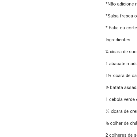
*Não adicione 
*Salsa fresca o
* Fatie ou cor
Ingredientes:
¼ xícara de su
1 abacate mad
1½ xícara de c
½ batata assad
1 cebola verde 
⅓ xícara de cre
½ colher de ch
2 colheres de s