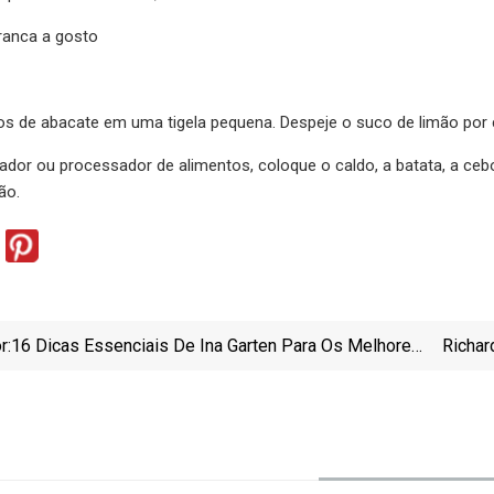
ranca a gosto
s de abacate em uma tigela pequena. Despeje o suco de limão por ci
cador ou processador de alimentos, coloque o caldo, a batata, a cebo
ão.
r:
16 Dicas Essenciais De Ina Garten Para Os Melhores
Richar
Coquetéis