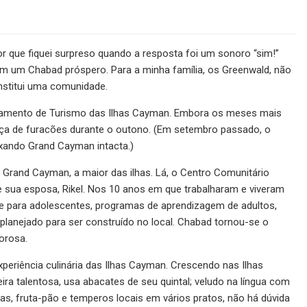
r que fiquei surpreso quando a resposta foi um sonoro “sim!”
 tem um Chabad próspero. Para a minha família, os Greenwald, não
nstitui uma comunidade.
artamento de Turismo das Ilhas Cayman. Embora os meses mais
aça de furacões durante o outono. (Em setembro passado, o
xando Grand Cayman intacta.)
 Grand Cayman, a maior das ilhas. Lá, o Centro Comunitário
 sua esposa, Rikel. Nos 10 anos em que trabalharam e viveram
be para adolescentes, programas de aprendizagem de adultos,
planejado para ser construído no local. Chabad tornou-se o
orosa.
eriência culinária das Ilhas Cayman. Crescendo nas Ilhas
ira talentosa, usa abacates de seu quintal; veludo na língua com
s, fruta-pão e temperos locais em vários pratos, não há dúvida