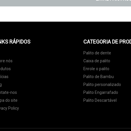
NKS RÁPIDOS
CATEGORIA DE PRO
Palito de dente
bre nós
Caixa de palito
odutos
Enrole o palito
ícias
Palito de Bambu
g
Palito personalizado
ntate-nos
Palito Engarrafado
a do site
Palito Descartável
vacy Policy