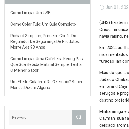
Jun 01, 20
Como Limpar Um USB
(JNS) Existem 
Como Colar Tule: Um Guia Completo
Cresci na única
Richard Simpson, Primeiro Chefe Do
havia rabino, 
Regulador De Segurança De Produtos,
Morre Aos 93 Anos
Em 2022, as il
movimentados s
Como Limpar Uma Cafeteira Keurig Para
furacão Ian co
Que Sua Bebida Matinal Sempre Tenha
O Melhor Sabor
Mais do que iss
Judaico Chabad
Um Efeito Colateral Do Ozempic? Beber
em Grand Cayma
Menos, Dizem Alguns
serviços e prog
destino preferi
Minha amiga e 
Cayman, sua fam
delicado aroma 