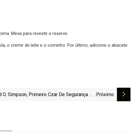
ma. Mexa para revestir e reserve.
la, o creme de leite e o cominho. Por último, adicione o abacate
d O. Simpson, Primeiro Czar De Segurança De
:próximo
Produtos Dos EUA, Morre Aos 93 Anos