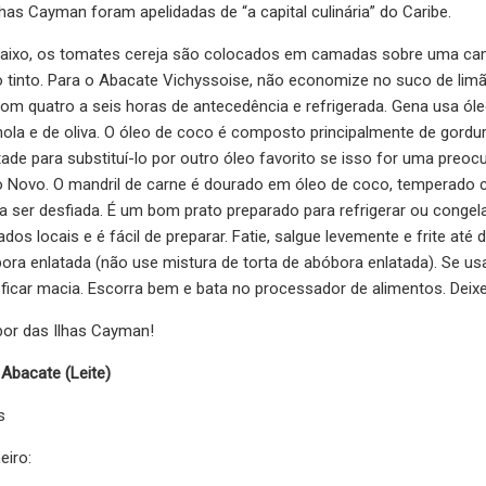
lhas Cayman foram apelidadas de “a capital culinária” do Caribe.
baixo, os tomates cereja são colocados em camadas sobre uma ca
o tinto. Para o Abacate Vichyssoise, não economize no suco de limã
com quatro a seis horas de antecedência e refrigerada. Gena usa ó
nola e de oliva. O óleo de coco é composto principalmente de gordu
tade para substituí-lo por outro óleo favorito se isso for uma preo
o Novo. O mandril de carne é dourado em óleo de coco, temperado 
ra ser desfiada. É um bom prato preparado para refrigerar ou congela
os locais e é fácil de preparar. Fatie, salgue levemente e frite a
bora enlatada (não use mistura de torta de abóbora enlatada). Se u
ficar macia. Escorra bem e bata no processador de alimentos. Deixe 
bor das Ilhas Cayman!
Abacate (Leite)
s
eiro: