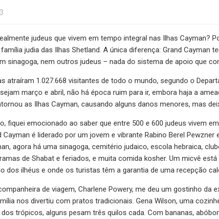
23
realmente judeus que vivem em tempo integral nas Ilhas Cayman? Po
 família judia das Ilhas Shetland. A única diferença: Grand Cayman
nem sinagoga, nem outros judeus – nada do sistema de apoio que co
has atraíram 1.027.668 visitantes de todo o mundo, segundo o Dep
ejam março e abril, não há época ruim para ir, embora haja a ame
ntornou as Ilhas Cayman, causando alguns danos menores, mas dei
o, fiquei emocionado ao saber que entre 500 e 600 judeus vivem em
 Cayman é liderado por um jovem e vibrante Rabino Berel Pewzner e
n, agora há uma sinagoga, cemitério judaico, escola hebraica, clu
ramas de Shabat e feriados, e muita comida kosher. Um micvê está 
do dos ilhéus e onde os turistas têm a garantia de uma recepção cal
companheira de viagem, Charlene Powery, me deu um gostinho da exp
ília nos divertiu com pratos tradicionais. Gena Wilson, uma cozinhe
dos trópicos, alguns pesam três quilos cada. Com bananas, abóbora