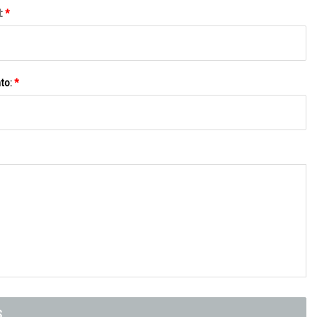
l:
*
to:
*
S