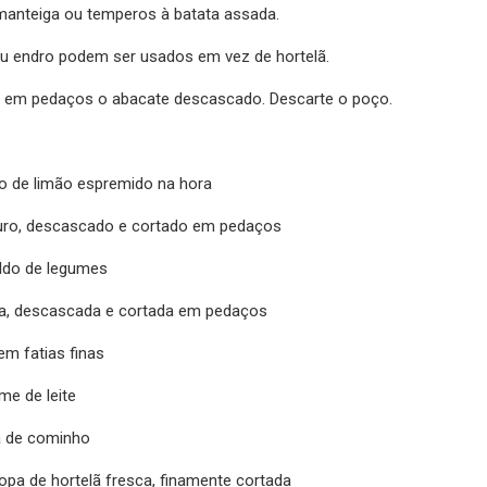
manteiga ou temperos à batata assada.
u endro podem ser usados ​​em vez de hortelã.
te em pedaços o abacate descascado. Descarte o poço.
co de limão espremido na hora
uro, descascado e cortado em pedaços
aldo de legumes
a, descascada e cortada em pedaços
em fatias finas
me de leite
á de cominho
opa de hortelã fresca, finamente cortada