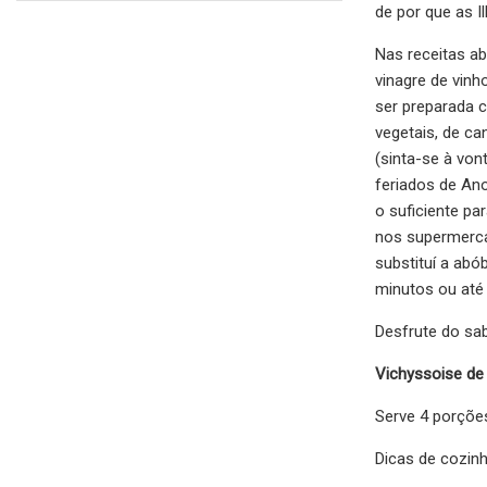
de por que as I
Nas receitas a
vinagre de vinh
ser preparada 
vegetais, de ca
(sinta-se à von
feriados de An
o suficiente pa
nos supermercad
substituí a abó
minutos ou até 
Desfrute do sa
Vichyssoise de 
Serve 4 porçõe
Dicas de cozinh