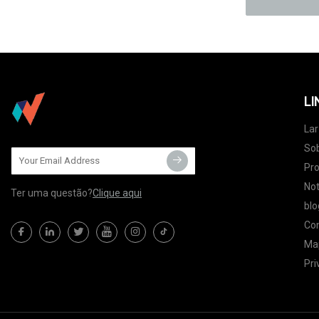
LI
Lar
So
Pr
Not
Ter uma questão?
Clique aqui
blo
Co
Map
Pri