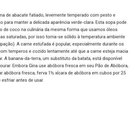
ma de abacate fatiado, levemente temperado com pesto e
o para manter a delicada aparência verde-clara. Esta sopa pode
leo de coco na culinária da mesma forma que usamos óleos
ras saturadas, por isso torna-se sólido à temperatura ambiente
cupação). A carne estufada é popular, especialmente durante os
com temperos e cozido lentamente até que a carne esteja macia
r. A banana-da-terra, um substituto da batata, está disponível
té dourar. Embora Gina use abóbora fresca em seu Pão de Abóbora,
sar abóbora fresca, ferva 1½ xícara de abóbora em cubos por 25
esfriar antes de usar.